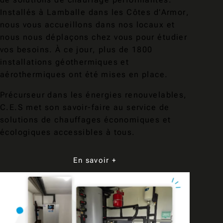
Installés à Lamballe dans les Côtes d’Armor,
nous vous accueillons dans nos locaux et
nous nous déplaçons chez vous pour étudier
vos besoins. À ce jour, plus de 1800
installations géothermiques et
aérothermiques ont été mises en place.
Précurseur dans les énergies renouvelables,
C.E.S met son savoir-faire au service de
solutions de chauffages économiques et
écologiques accessibles à tous.
En savoir +