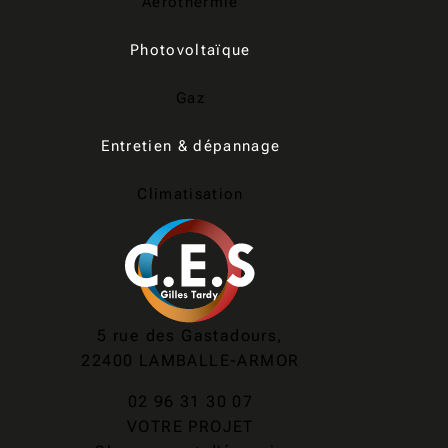
Aérothermie
Photovoltaïque
Gaz
Entretien & dépannage
Climatisation
5 rue des Gastadours,
22400 LAMBALLE-ARMOR
02 96 31 30 07
VOTRE PROJET