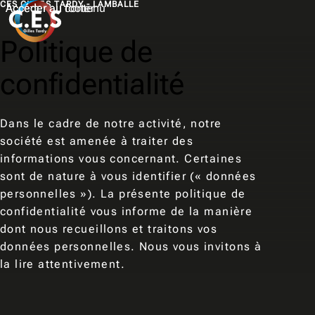
CES GILLES TARDY - LAMBALLE
Accéder au contenu
Accéder au footer
M
e
Politique de
n
confidentialité
u
Dans le cadre de notre activité, notre
société est amenée à traiter des
informations vous concernant. Certaines
sont de nature à vous identifier (« données
personnelles »). La présente politique de
confidentialité vous informe de la manière
dont nous recueillons et traitons vos
données personnelles. Nous vous invitons à
la lire attentivement.