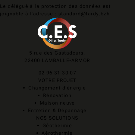
Le délégué à la protection des données est
joignable à l’adresse : standard@tardy.bzh
5 rue des Gastadours,
22400 LAMBALLE-ARMOR
02 96 31 30 07
VOTRE PROJET
Changement d’énergie
Rénovation
Maison neuve
Entretien & Dépannage
NOS SOLUTIONS
Géothermie
Aérothermie